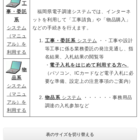
工
事・委託
福岡県電子調達システムでは、インターネ
系
ットを利用して「工事請負」や「物品購入」
システム
などの手続きを行えます。
（マニュ
工事・委託系
システム
・・工事や設計
アル）を
等工事に係る業務委託の発注見通し、指
利用する
名結果、入札結果の閲覧等
・
電子入札をはじめて利用する方へ
物
（パソコン、ICカードなど電子入札に必
品系
要な準備、設定上の注意事項のご案内）
システム
（マニュ
物品系
システム
・・・・・・事務用品
アル）を
調達の入札参加など
利用する
表のサイズを切り替える