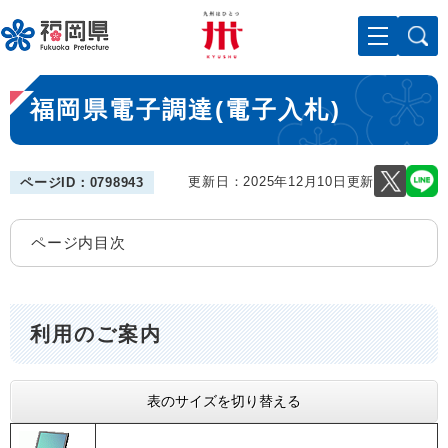
ペ
メニューを飛ばして本文へ
ー
ジ
の
本
先
福岡県電子調達(電子入札)
文
頭
で
す
。
更新日：2025年12月10日更新
ページID：0798943
ページ内目次
利用のご案内
表のサイズを切り替える