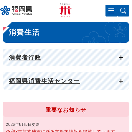
ペ
メニューを飛ばして本文へ
ー
ジ
の
本
先
消費生活
文
頭
で
す
。
消費者行政
福岡県消費生活センター
重要なお知らせ
2026年8月5日更新
令和8年熊本地震に係る支援等情報を掲載しています