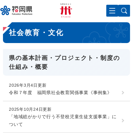
ペ
メニューを飛ばして本文へ
ー
ジ
の
本
先
社会教育・文化
文
頭
で
す
。
県の基本計画・プロジェクト・制度の
仕組み・概要
2026年3月4日更新
令和７年度 福岡県社会教育関係事業《事例集》
2025年10月24日更新
「地域総がかりで行う不登校児童生徒支援事業」に
ついて