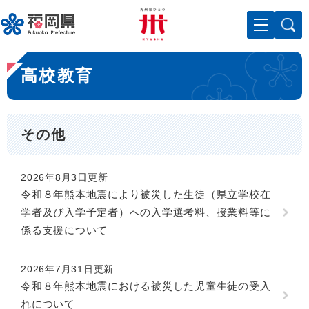
ペ
メニューを飛ばして本文へ
ー
ジ
の
本
先
高校教育
文
頭
で
す
。
その他
2026年8月3日更新
令和８年熊本地震により被災した生徒（県立学校在
学者及び入学予定者）への入学選考料、授業料等に
係る支援について
2026年7月31日更新
令和８年熊本地震における被災した児童生徒の受入
れについて