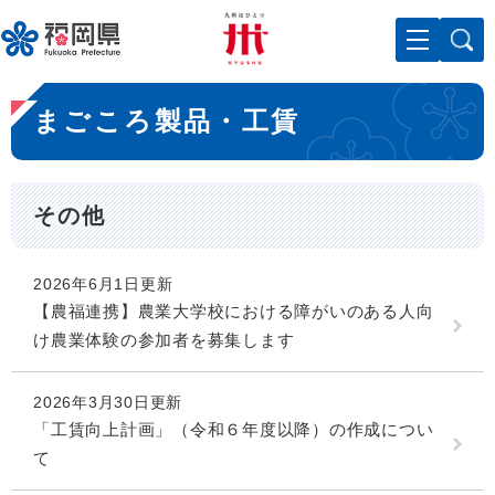
ペ
メニューを飛ばして本文へ
ー
ジ
の
本
先
まごころ製品・工賃
文
頭
で
す
。
その他
2026年6月1日更新
【農福連携】農業大学校における障がいのある人向
け農業体験の参加者を募集します
2026年3月30日更新
「工賃向上計画」（令和６年度以降）の作成につい
て