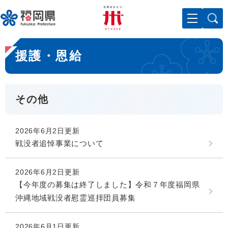
ペ
メニューを飛ばして本文へ
ー
ジ
の
本
先
援護・恩給
文
頭
で
す
。
その他
2026年6月2日更新
戦没者追悼事業について
2026年6月2日更新
【今年度の募集は終了しました】令和７年度福岡県
沖縄地域戦没者慰霊巡拝団員募集
2026年6月1日更新