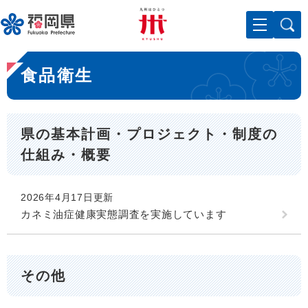
ペ
メニューを飛ばして本文へ
ー
ジ
の
本
先
食品衛生
文
頭
で
す
。
県の基本計画・プロジェクト・制度の
仕組み・概要
2026年4月17日更新
カネミ油症健康実態調査を実施しています
その他