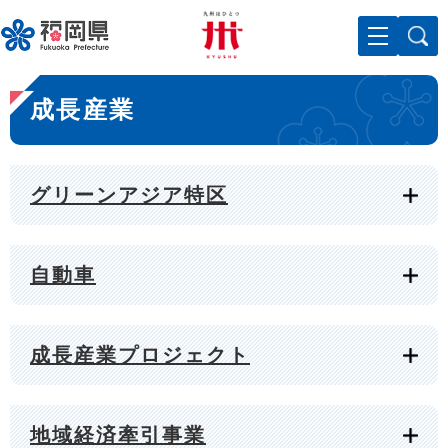
ペ
メニューを飛ばして本文へ
ー
ジ
の
本
先
成長産業
文
頭
で
す
。
グリーンアジア特区
自動車
成長産業プロジェクト
地域経済牽引事業