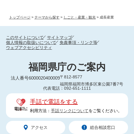
トップページ
>
テーマから探す
>
しごと・産業・観光
>
成長産業
このサイトについて
サイトマップ
個人情報の取扱いについて
免責事項・リンク等
ウェブアクセシビリティ
福岡県庁のご案内
〒812-8577
法人番号6000020400009
福岡県福岡市博多区東公園7番7号
代表電話：092-651-1111
手話で電話をする
利用方法：
手話リンクについて
をご覧ください。
アクセス
総合相談窓口