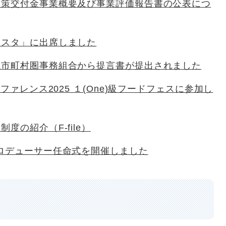
対策交付金事業概要及び事業評価報告書の公表につ
ェスタ」に出席しました
域市町村圏事務組合から提言書が提出されました
ンファレンス2025 １(One)級フードフェスに参加し
度の紹介（F-file）
ロデューサー任命式を開催しました