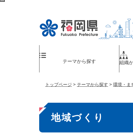
ペ
検
ー
索
ジ
エ
の
リ
先
ア
頭
へ
で
す
。
テーマから探す
組織
トップページ
>
テーマから探す
>
環境・ま
本
地域づくり
文