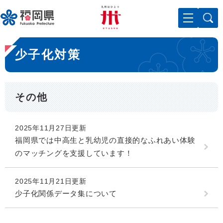
ペ
メニューを飛ばして本文へ
ー
ジ
の
本
先
少子化対策
文
頭
で
す
。
その他
2025年11月27日更新
福岡県では中高生と乳幼児の直接的なふれあい体験
のマッチングを支援しています！
2025年11月21日更新
少子化関係データ集について