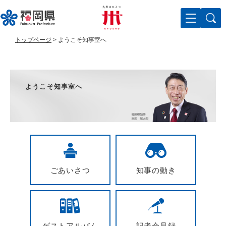
ペ
メ
ー
ニ
ジ
ュ
の
ー
トップページ
>
ようこそ知事室へ
先
を
頭
飛
本
で
ば
す
し
文
ようこそ知事室へ
。
て
本
文
へ
ごあいさつ
知事の動き
ゲストアルバム
記者会見録